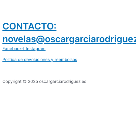
CONTACTO:
novelas@oscargarciarodrigue
Facebook-f
Instagram
Política de devoluciones y reembolsos
prestamos 300 euros
dineria es confiable
Copyright © 2025 oscargarciarodriguez.es