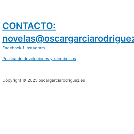
CONTACTO:
novelas@oscargarciarodrigue
Facebook-f
Instagram
Política de devoluciones y reembolsos
prestamos 300 euros
dineria es confiable
Copyright © 2025 oscargarciarodriguez.es