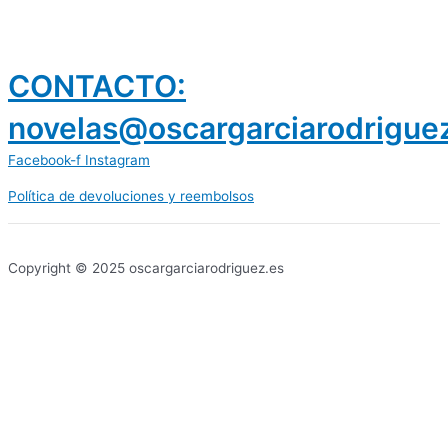
CONTACTO:
novelas@oscargarciarodrigue
Facebook-f
Instagram
Política de devoluciones y reembolsos
prestamos 300 euros
dineria es confiable
Copyright © 2025 oscargarciarodriguez.es