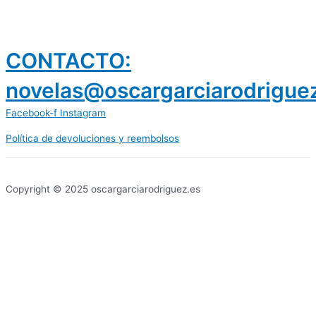
CONTACTO:
novelas@oscargarciarodrigue
Facebook-f
Instagram
Política de devoluciones y reembolsos
prestamos 300 euros
dineria es confiable
Copyright © 2025 oscargarciarodriguez.es