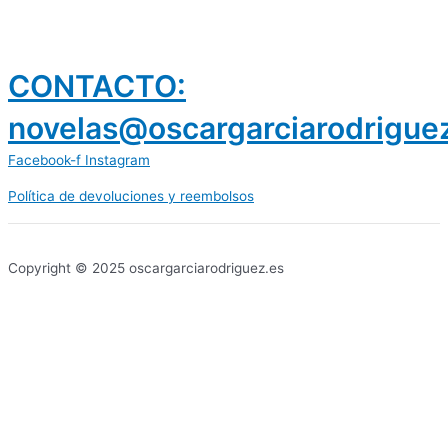
CONTACTO:
novelas@oscargarciarodrigue
Facebook-f
Instagram
Política de devoluciones y reembolsos
prestamos 300 euros
dineria es confiable
Copyright © 2025 oscargarciarodriguez.es