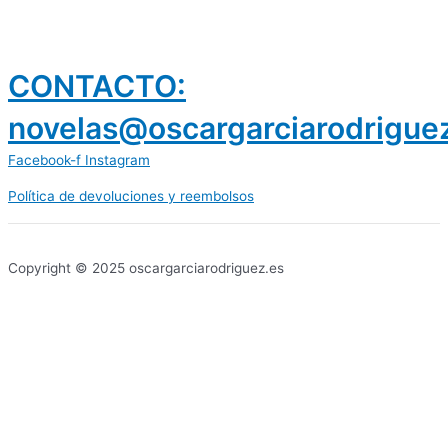
CONTACTO:
novelas@oscargarciarodrigue
Facebook-f
Instagram
Política de devoluciones y reembolsos
prestamos 300 euros
dineria es confiable
Copyright © 2025 oscargarciarodriguez.es