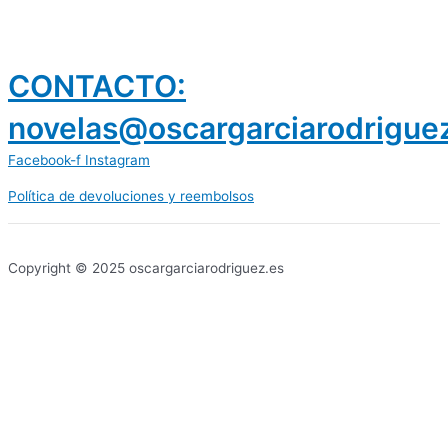
CONTACTO:
novelas@oscargarciarodrigue
Facebook-f
Instagram
Política de devoluciones y reembolsos
prestamos 300 euros
dineria es confiable
Copyright © 2025 oscargarciarodriguez.es