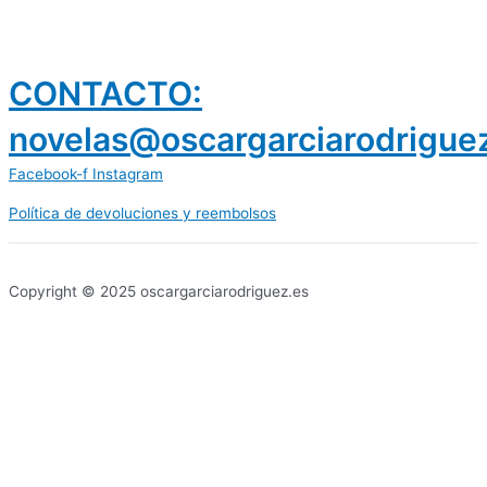
CONTACTO:
novelas@oscargarciarodrigue
Facebook-f
Instagram
Política de devoluciones y reembolsos
prestamos 300 euros
dineria es confiable
Copyright © 2025 oscargarciarodriguez.es