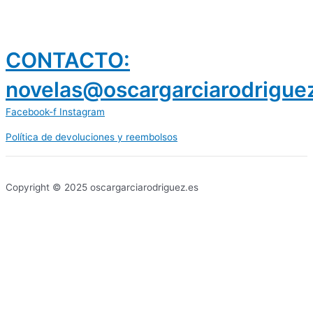
CONTACTO:
novelas@oscargarciarodrigue
Facebook-f
Instagram
Política de devoluciones y reembolsos
prestamos 300 euros
dineria es confiable
Copyright © 2025 oscargarciarodriguez.es