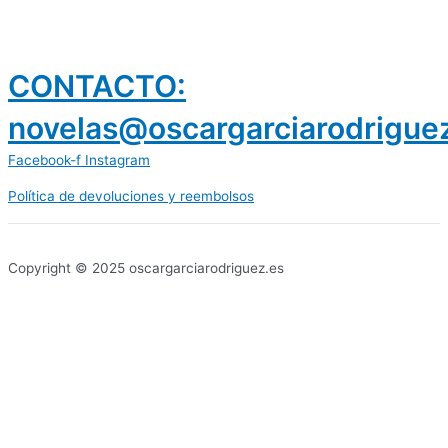
CONTACTO:
novelas@oscargarciarodrigue
Facebook-f
Instagram
Política de devoluciones y reembolsos
prestamos 300 euros
dineria es confiable
Copyright © 2025 oscargarciarodriguez.es