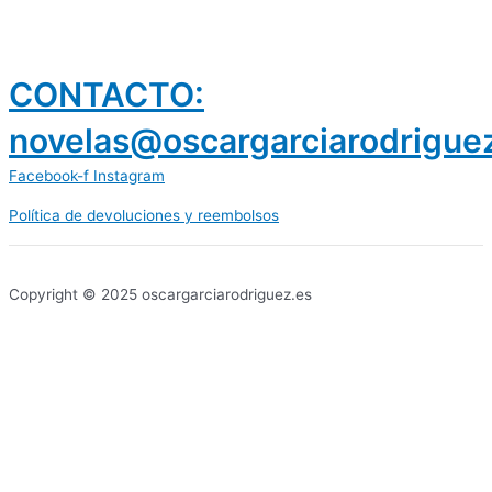
CONTACTO:
novelas@oscargarciarodrigue
Facebook-f
Instagram
Política de devoluciones y reembolsos
prestamos 300 euros
dineria es confiable
Copyright © 2025 oscargarciarodriguez.es