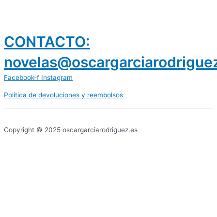
CONTACTO:
novelas@oscargarciarodrigue
Facebook-f
Instagram
Política de devoluciones y reembolsos
prestamos 300 euros
dineria es confiable
Copyright © 2025 oscargarciarodriguez.es