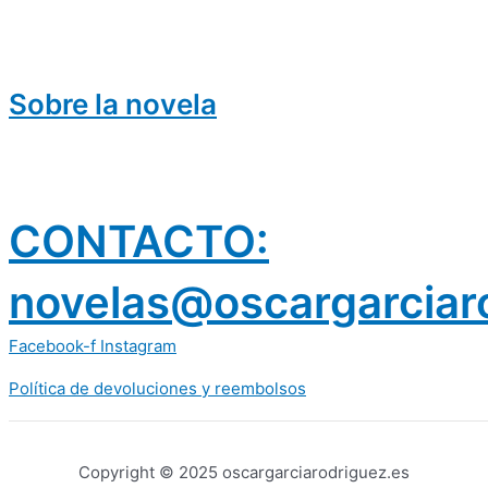
Sobre la novela
CONTACTO:
novelas@oscargarciar
Facebook-f
Instagram
Política de devoluciones y reembolsos
prestamos 300 euros
dineria es confiable
Copyright © 2025 oscargarciarodriguez.es