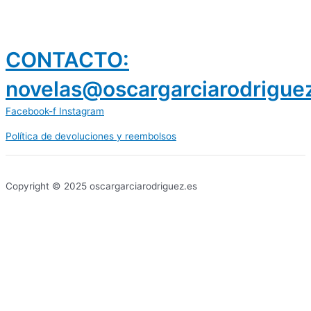
CONTACTO:
novelas@oscargarciarodrigue
Facebook-f
Instagram
Política de devoluciones y reembolsos
prestamos 300 euros
dineria es confiable
Copyright © 2025 oscargarciarodriguez.es