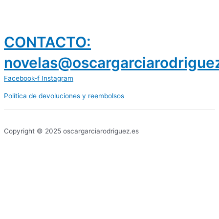
CONTACTO:
novelas@oscargarciarodrigue
Facebook-f
Instagram
Política de devoluciones y reembolsos
prestamos 300 euros
dineria es confiable
Copyright © 2025 oscargarciarodriguez.es