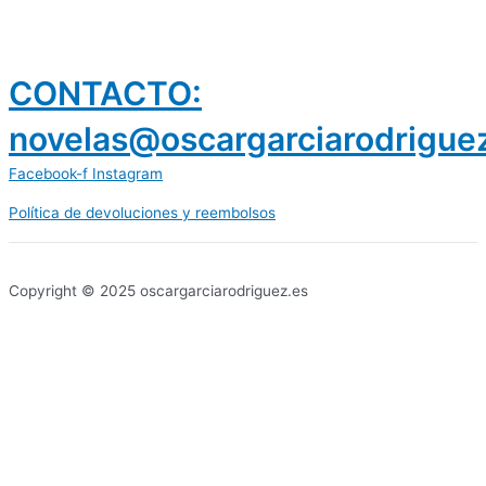
CONTACTO:
novelas@oscargarciarodrigue
Facebook-f
Instagram
Política de devoluciones y reembolsos
prestamos 300 euros
dineria es confiable
Copyright © 2025 oscargarciarodriguez.es