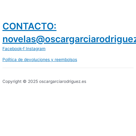
CONTACTO:
novelas@oscargarciarodrigue
Facebook-f
Instagram
Política de devoluciones y reembolsos
prestamos 300 euros
dineria es confiable
Copyright © 2025 oscargarciarodriguez.es