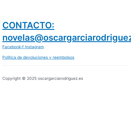
CONTACTO:
novelas@oscargarciarodrigue
Facebook-f
Instagram
Política de devoluciones y reembolsos
prestamos 300 euros
dineria es confiable
Copyright © 2025 oscargarciarodriguez.es