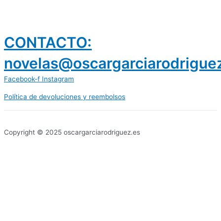
CONTACTO:
novelas@oscargarciarodrigue
Facebook-f
Instagram
Política de devoluciones y reembolsos
prestamos 300 euros
dineria es confiable
Copyright © 2025 oscargarciarodriguez.es