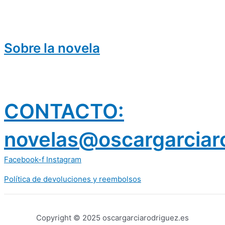
Sobre la novela
CONTACTO:
novelas@oscargarciar
Facebook-f
Instagram
Política de devoluciones y reembolsos
prestamos 300 euros
dineria es confiable
Copyright © 2025 oscargarciarodriguez.es