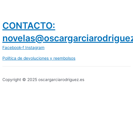
CONTACTO:
novelas@oscargarciarodrigue
Facebook-f
Instagram
Política de devoluciones y reembolsos
prestamos 300 euros
dineria es confiable
Copyright © 2025 oscargarciarodriguez.es