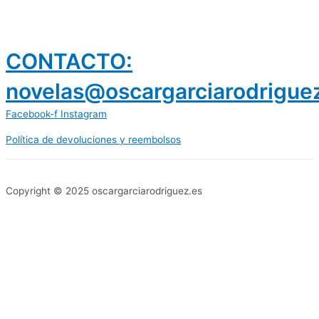
CONTACTO:
novelas@oscargarciarodrigue
Facebook-f
Instagram
Política de devoluciones y reembolsos
prestamos 300 euros
dineria es confiable
Copyright © 2025 oscargarciarodriguez.es