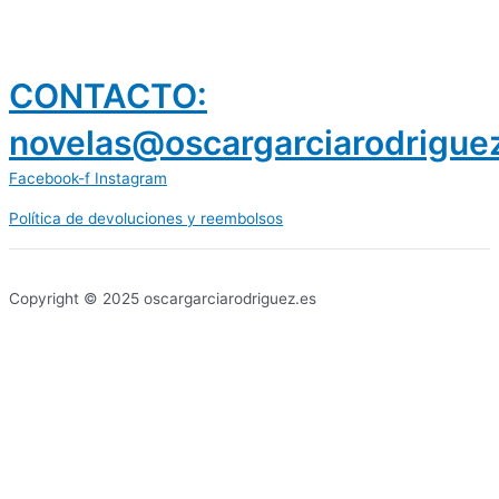
CONTACTO:
novelas@oscargarciarodrigue
Facebook-f
Instagram
Política de devoluciones y reembolsos
prestamos 300 euros
dineria es confiable
Copyright © 2025 oscargarciarodriguez.es