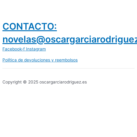
CONTACTO:
novelas@oscargarciarodrigue
Facebook-f
Instagram
Política de devoluciones y reembolsos
prestamos 300 euros
dineria es confiable
Copyright © 2025 oscargarciarodriguez.es