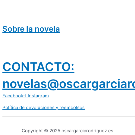
Sobre la novela
CONTACTO:
novelas@oscargarciar
Facebook-f
Instagram
Política de devoluciones y reembolsos
prestamos 300 euros
dineria es confiable
Copyright © 2025 oscargarciarodriguez.es