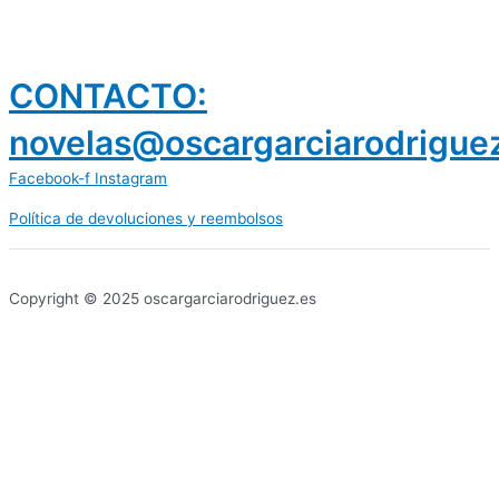
CONTACTO:
novelas@oscargarciarodrigue
Facebook-f
Instagram
Política de devoluciones y reembolsos
prestamos 300 euros
dineria es confiable
Copyright © 2025 oscargarciarodriguez.es