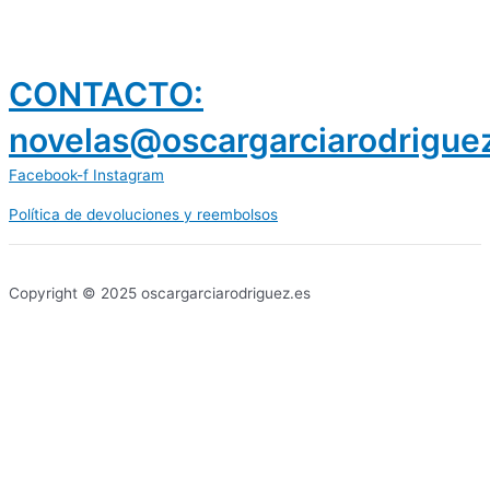
CONTACTO:
novelas@oscargarciarodrigue
Facebook-f
Instagram
Política de devoluciones y reembolsos
prestamos 300 euros
dineria es confiable
Copyright © 2025 oscargarciarodriguez.es