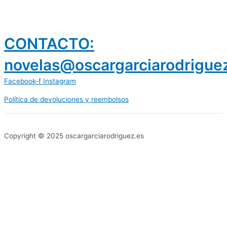
CONTACTO:
novelas@oscargarciarodrigue
Facebook-f
Instagram
Política de devoluciones y reembolsos
prestamos 300 euros
dineria es confiable
Copyright © 2025 oscargarciarodriguez.es