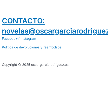
CONTACTO:
novelas@oscargarciarodrigue
Facebook-f
Instagram
Política de devoluciones y reembolsos
prestamos 300 euros
dineria es confiable
Copyright © 2025 oscargarciarodriguez.es