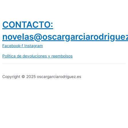
CONTACTO:
novelas@oscargarciarodrigue
Facebook-f
Instagram
Política de devoluciones y reembolsos
prestamos 300 euros
dineria es confiable
Copyright © 2025 oscargarciarodriguez.es