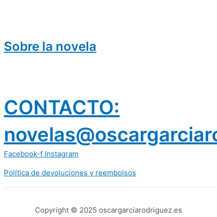
Sobre la novela
CONTACTO:
novelas@oscargarciar
Facebook-f
Instagram
Política de devoluciones y reembolsos
prestamos 300 euros
dineria es confiable
Copyright © 2025 oscargarciarodriguez.es