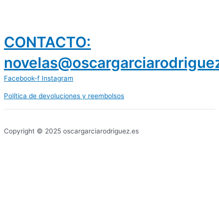
CONTACTO:
novelas@oscargarciarodrigue
Facebook-f
Instagram
Política de devoluciones y reembolsos
prestamos 300 euros
dineria es confiable
Copyright © 2025 oscargarciarodriguez.es