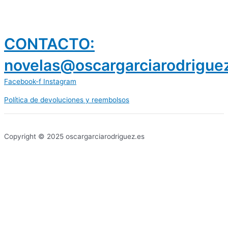
CONTACTO:
novelas@oscargarciarodrigue
Facebook-f
Instagram
Política de devoluciones y reembolsos
prestamos 300 euros
dineria es confiable
Copyright © 2025 oscargarciarodriguez.es