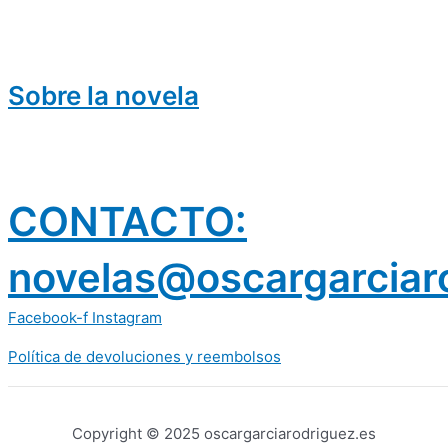
Sobre la novela
CONTACTO:
novelas@oscargarciar
Facebook-f
Instagram
Política de devoluciones y reembolsos
prestamos 300 euros
dineria es confiable
Copyright © 2025 oscargarciarodriguez.es