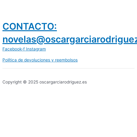
CONTACTO:
novelas@oscargarciarodrigue
Facebook-f
Instagram
Política de devoluciones y reembolsos
prestamos 300 euros
dineria es confiable
Copyright © 2025 oscargarciarodriguez.es