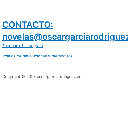
CONTACTO:
novelas@oscargarciarodrigue
Facebook-f
Instagram
Política de devoluciones y reembolsos
prestamos 300 euros
dineria es confiable
Copyright © 2025 oscargarciarodriguez.es