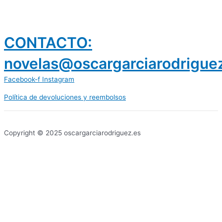
CONTACTO:
novelas@oscargarciarodrigue
Facebook-f
Instagram
Política de devoluciones y reembolsos
prestamos 300 euros
dineria es confiable
Copyright © 2025 oscargarciarodriguez.es