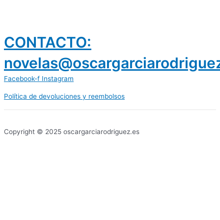
CONTACTO:
novelas@oscargarciarodrigue
Facebook-f
Instagram
Política de devoluciones y reembolsos
prestamos 300 euros
dineria es confiable
Copyright © 2025 oscargarciarodriguez.es