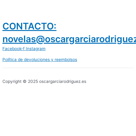
CONTACTO:
novelas@oscargarciarodrigue
Facebook-f
Instagram
Política de devoluciones y reembolsos
prestamos 300 euros
dineria es confiable
Copyright © 2025 oscargarciarodriguez.es