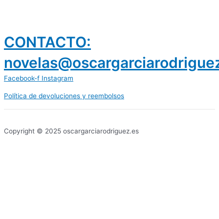
CONTACTO:
novelas@oscargarciarodrigue
Facebook-f
Instagram
Política de devoluciones y reembolsos
prestamos 300 euros
dineria es confiable
Copyright © 2025 oscargarciarodriguez.es