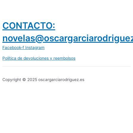
CONTACTO:
novelas@oscargarciarodrigue
Facebook-f
Instagram
Política de devoluciones y reembolsos
prestamos 300 euros
dineria es confiable
Copyright © 2025 oscargarciarodriguez.es