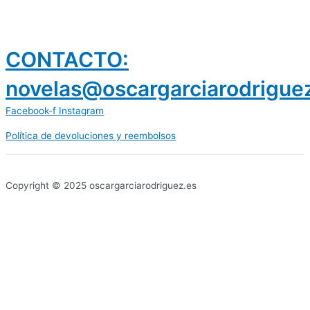
CONTACTO:
novelas@oscargarciarodrigue
Facebook-f
Instagram
Política de devoluciones y reembolsos
prestamos 300 euros
dineria es confiable
Copyright © 2025 oscargarciarodriguez.es