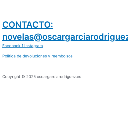
CONTACTO:
novelas@oscargarciarodrigue
Facebook-f
Instagram
Política de devoluciones y reembolsos
prestamos 300 euros
dineria es confiable
Copyright © 2025 oscargarciarodriguez.es