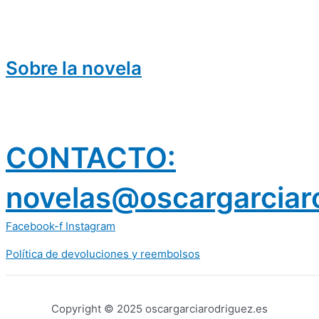
Sobre la novela
CONTACTO:
novelas@oscargarciar
Facebook-f
Instagram
Política de devoluciones y reembolsos
prestamos 300 euros
dineria es confiable
Copyright © 2025 oscargarciarodriguez.es