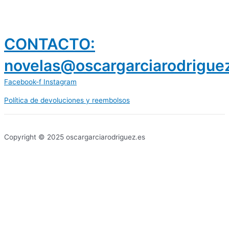
CONTACTO:
novelas@oscargarciarodrigue
Facebook-f
Instagram
Política de devoluciones y reembolsos
prestamos 300 euros
dineria es confiable
Copyright © 2025 oscargarciarodriguez.es