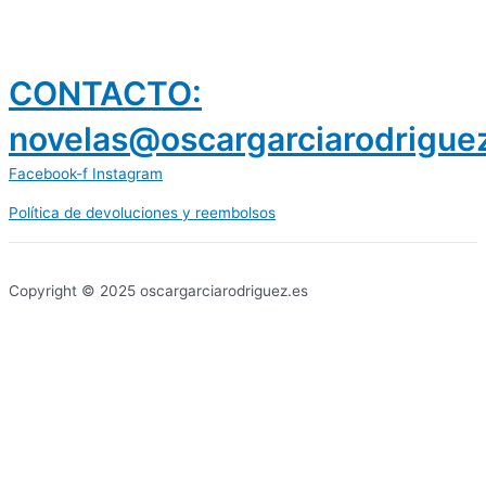
CONTACTO:
novelas@oscargarciarodrigue
Facebook-f
Instagram
Política de devoluciones y reembolsos
prestamos 300 euros
dineria es confiable
Copyright © 2025 oscargarciarodriguez.es