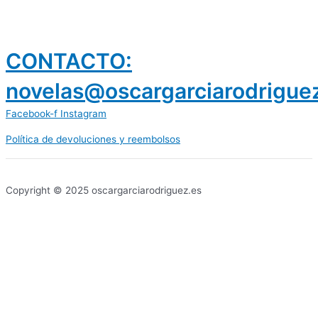
CONTACTO:
novelas@oscargarciarodrigue
Facebook-f
Instagram
Política de devoluciones y reembolsos
prestamos 300 euros
dineria es confiable
Copyright © 2025 oscargarciarodriguez.es