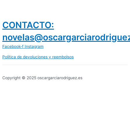
CONTACTO:
novelas@oscargarciarodrigue
Facebook-f
Instagram
Política de devoluciones y reembolsos
prestamos 300 euros
dineria es confiable
Copyright © 2025 oscargarciarodriguez.es