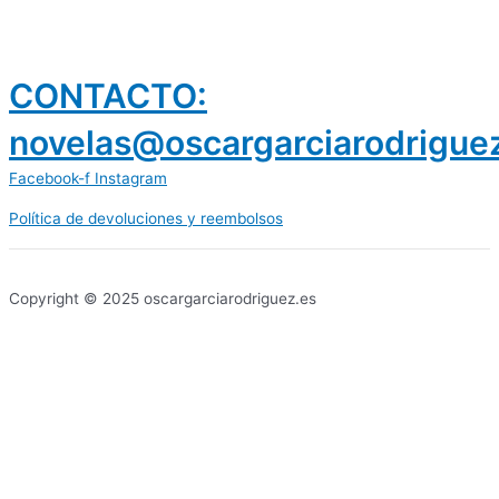
CONTACTO:
novelas@oscargarciarodrigue
Facebook-f
Instagram
Política de devoluciones y reembolsos
prestamos 300 euros
dineria es confiable
Copyright © 2025 oscargarciarodriguez.es