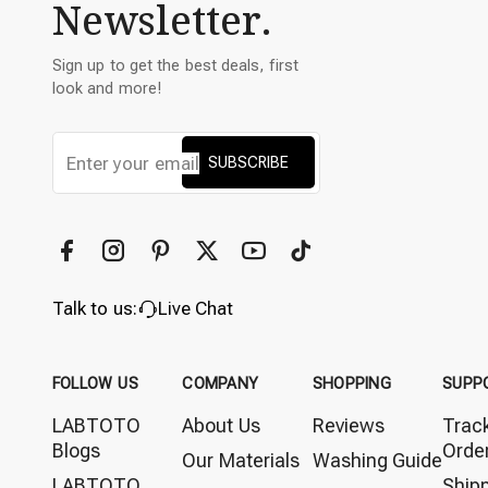
Newsletter.
Sign up to get the best deals, first
look and more!
SUBSCRIBE
Talk to us:
Live Chat
FOLLOW US
COMPANY
SHOPPING
SUPP
LABTOTO
About Us
Reviews
Trac
Blogs
Orde
Our Materials
Washing Guide
LABTOTO
Ship