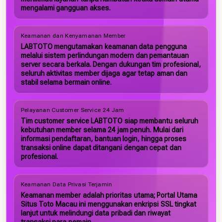
mengalami gangguan akses.
Keamanan dan Kenyamanan Member
LABTOTO mengutamakan keamanan data pengguna
melalui sistem perlindungan modern dan pemantauan
server secara berkala. Dengan dukungan tim profesional,
seluruh aktivitas member dijaga agar tetap aman dan
stabil selama bermain online.
Pelayanan Customer Service 24 Jam
Tim customer service LABTOTO siap membantu seluruh
kebutuhan member selama 24 jam penuh. Mulai dari
informasi pendaftaran, bantuan login, hingga proses
transaksi online dapat ditangani dengan cepat dan
profesional.
Keamanan Data Privasi Terjamin
Keamanan member adalah prioritas utama; Portal Utama
Situs Toto Macau ini menggunakan enkripsi SSL tingkat
lanjut untuk melindungi data pribadi dan riwayat
transaksi para pemain.