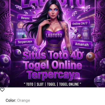
Color:
Orange