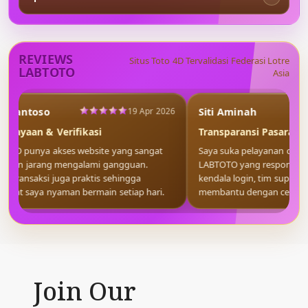
dan cepat. Pengguna hanya perlu mengisi data yang
diperlukan pada formulir registrasi resmi, lalu akun
LABTOTO menggunakan sistem keamanan modern
dapat langsung digunakan untuk login dan bermain.
untuk menjaga seluruh aktivitas transaksi member
agar tetap aman, cepat, dan nyaman selama bermain
REVIEWS
Situs Toto 4D Tervalidasi Federasi Lotre
online.
LABTOTO
Asia
i Santoso
Siti Aminah
19 Apr 2026
ercayaan & Verifikasi
Transparansi Pasaran
OTO punya akses website yang sangat
Saya suka pelayanan custo
t dan jarang mengalami gangguan.
LABTOTO yang responsif 24
es transaksi juga praktis sehingga
kendala login, tim support
uat saya nyaman bermain setiap hari.
membantu dengan cepat d
Join Our