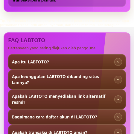
Tip: Pilih bandar togel yang memiliki reputasi jelas dan validasi terpercaya agar
permainan terasa lebih aman, nyaman, dan tidak menimbulkan keraguan.
FAQ LABTOTO
Pertanyaan yang sering diajukan oleh pengguna
Apa itu LABTOTO?
LABTOTO adalah brand situs Toto 4D dan togel online
Apa keunggulan LABTOTO dibanding situs
terpercaya 2026 yang menyediakan layanan
lainnya?
permainan online dengan sistem akses cepat, aman,
dan nyaman untuk seluruh member di Indonesia.
LABTOTO memiliki beberapa keunggulan seperti
Apakah LABTOTO menyediakan link alternatif
akses website stabil, link alternatif resmi aktif setiap
resmi?
hari, proses transaksi cepat, customer service 24 jam,
serta sistem keamanan modern yang menjaga
Ya, LABTOTO menyediakan link alternatif resmi untuk
Bagaimana cara daftar akun di LABTOTO?
kenyamanan member.
memudahkan pengguna tetap dapat mengakses situs
ketika domain utama mengalami gangguan atau
Proses pendaftaran akun di LABTOTO sangat mudah
pemeliharaan sistem.
Apakah transaksi di LABTOTO aman?