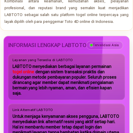
Kombinasi antara keamanan, kemudahan akses, pelayanan
profesional, dan reputasi brand yang semakin kuat menjadikan
LABTOTO sebagai salah satu platform togel online terpercaya yang
layak dipilih oleh para penggemar Toto 4D online di Indonesia.
INFORMASI LENGKAP LABTOTO
Tervalidasi Asia
Layanan yang Tersedia di LABTOTO
LABTOTO menyediakan berbagai layanan permainan
togel online
dengan sistem transaksi praktis dan
dukungan metode pembayaran populer. Seluruh proses
dirancang agar member dapat menikmati pengalaman
bermain yang lebih nyaman, aman, dan efisien kapan
saja.
Link Alternatif LABTOTO
Untuk menjaga kenyamanan akses pengguna, LABTOTO
menyediakan link alternatif resmi yang aktif setiap hari.
Hal ini membantu member tetap dapat login dan
menikmati layanan tanpa hambatan ketika domain utama